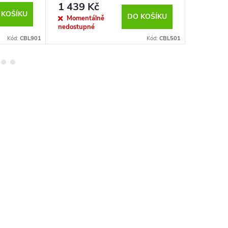
1 439 Kč
1 484
 KOŠÍKU
DO KOŠÍKU
Momentálně
Sklad
nedostupné
Kód:
CBL901
Kód:
CBL501