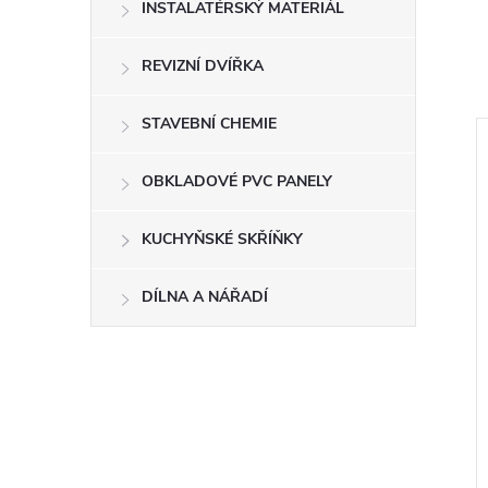
INSTALATÉRSKÝ MATERIÁL
REVIZNÍ DVÍŘKA
STAVEBNÍ CHEMIE
–18 %
ZDARMA
ZD
OBKLADOVÉ PVC PANELY
ZDARMA
ZDARMA
8 688 Kč
KUCHYŇSKÉ SKŘÍŇKY
DÍLNA A NÁŘADÍ
TARÁ MOSAZ
MORAVA STARÁ MOSAZ
baterie vanová 150
Vodovodní baterie sprchová
150 mm