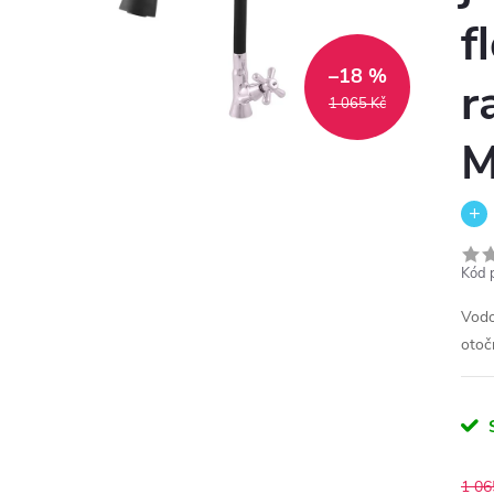
f
–18 %
r
1 065 Kč
M
Kód 
Vodo
otoč
1 06