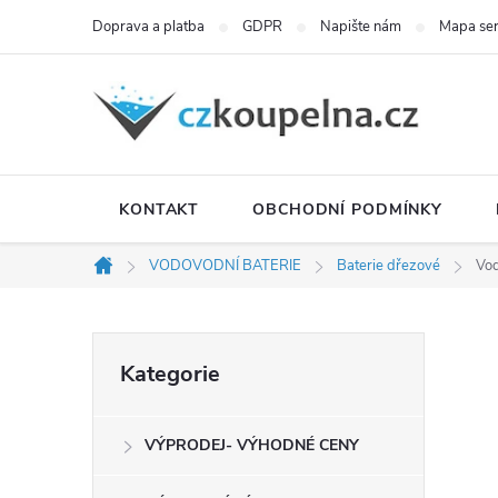
Přejít
Doprava a platba
GDPR
Napište nám
Mapa se
na
obsah
KONTAKT
OBCHODNÍ PODMÍNKY
VODOVODNÍ BATERIE
Baterie dřezové
Vod
Domů
P
Přeskočit
Kategorie
kategorie
o
VÝPRODEJ- VÝHODNÉ CENY
s