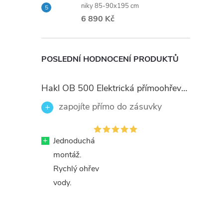
niky 85-90x195 cm
6 890 Kč
POSLEDNÍ HODNOCENÍ PRODUKTŮ
Hakl OB 500 Elektrická přímoohřevná vodovodní baterie, černé flexi ramínko
zapojíte přímo do zásuvky
+
Jednoduchá
montáž.
Rychlý ohřev
vody.