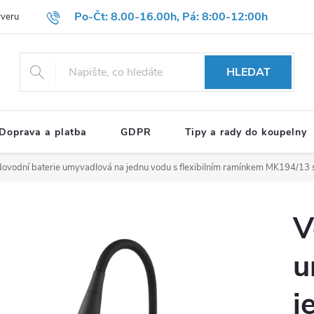
Po-Čt: 8.00-16.00h, Pá: 8:00-12:00h
rveru
Hodnocení obchodu
Reklamační formulář
OBCHODNÍ P
HLEDAT
Doprava a platba
GDPR
Tipy a rady do koupelny
ovodní baterie umyvadlová na jednu vodu s flexibilním ramínkem MK194/13
V
u
j