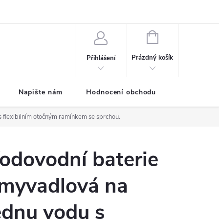
ODMÍNKY
Moje objednávka
NÁKUPNÍ
KOŠÍK
Prázdný košík
Přihlášení
Napište nám
Hodnocení obchodu
SPRCHOVÉ
s flexibilním otočným ramínkem se sprchou.
odovodní baterie
myvadlová na
ednu vodu s