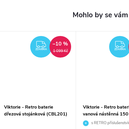
–10 %
ARMA
ZDARMA
ZDARMA
ZDARMA
1 099 Kč
Viktorie - Retro baterie
Viktorie - Retro bater
dřezová stojánková (CBL201)
vanová nástěnná 15
s RETRO příslušenstv