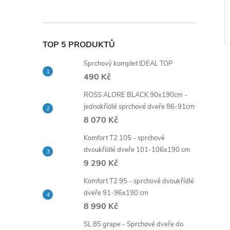
2 906 Kč
DO KOŠÍKU
DO KOŠÍKU
5 dnů
Kód:
MK159.5/2SM
Kód:
MK180.5/2SM
TOP 5 PRODUKTŮ
Sprchový komplet IDEAL TOP
490 Kč
ROSS ALORE BLACK 90x190cm -
jednokřídlé sprchové dveře 86-91cm
8 070 Kč
Komfort T2 105 - sprchové
dvoukřídlé dveře 101-106x190 cm
9 290 Kč
Komfort T2 95 - sprchové dvoukřídlé
dveře 91-96x190 cm
8 990 Kč
SL 85 grape - Sprchové dveře do