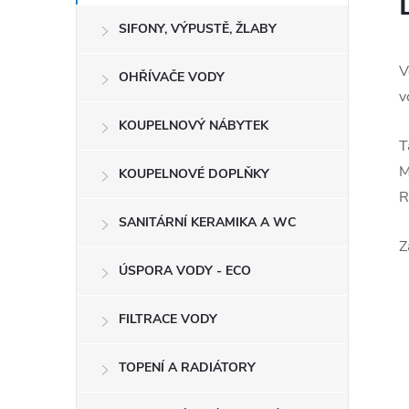
SIFONY, VÝPUSTĚ, ŽLABY
V
OHŘÍVAČE VODY
v
KOUPELNOVÝ NÁBYTEK
T
M
KOUPELNOVÉ DOPLŇKY
R
SANITÁRNÍ KERAMIKA A WC
Z
ÚSPORA VODY - ECO
FILTRACE VODY
TOPENÍ A RADIÁTORY