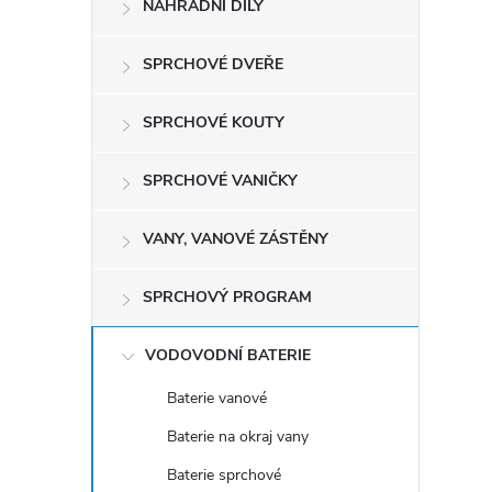
NÁHRADNÍ DÍLY
t
r
SPRCHOVÉ DVEŘE
a
SPRCHOVÉ KOUTY
n
SPRCHOVÉ VANIČKY
n
VANY, VANOVÉ ZÁSTĚNY
í
SPRCHOVÝ PROGRAM
p
VODOVODNÍ BATERIE
a
Baterie vanové
Baterie na okraj vany
n
Baterie sprchové