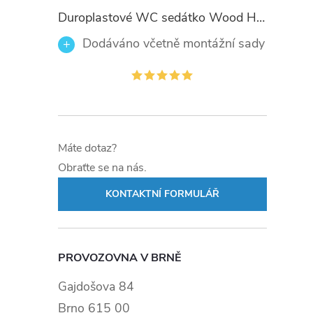
Duroplastové WC sedátko Wood Heart 82377 se zpomalovacím mechanismem SOFT-CLOSE
Dodáváno včetně montážní sady
Máte dotaz?
Obraťte se na nás.
KONTAKTNÍ FORMULÁŘ
PROVOZOVNA V BRNĚ
Gajdošova 84
Brno 615 00