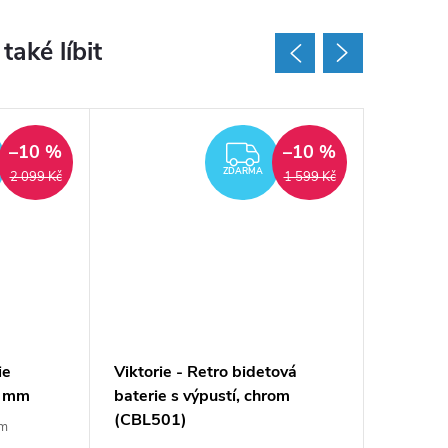
–10 %
–10 %
ZDARMA
ZDARMA
ZDARMA
2 099 Kč
1 599 Kč
ie
Viktorie - Retro bidetová
Viktorie
0 mm
baterie s výpustí, chrom
sprchov
(CBL501)
RETRO p
ím
(CBL60