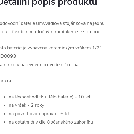
Detailní popis produktu
odovodní baterie umyvadlová stojánková na jednu
odu s flexibilním otočným ramínkem se sprchou.
ato baterie je vybavena keramickým vrškem 1/2"
D0093
amínko v barevném provedení "černá"
áruka:
na těsnost odlitku (tělo baterie) - 10 let
na vršek - 2 roky
na povrchovou úpravu - 6 let
na ostatní díly dle Občanského zákoníku