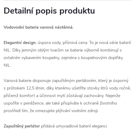
Detailní popis produktu
Vodovodní baterie vanová nástěnná.
Elegantní design
, úspora vody, příznivá cena. To je nová série baterií
NIL. Díky jemným oblým tvarům se baterie výborně kombinují s
ostatním vybavením koupelny, zejména s koupelnovými doplňky
NIL.
Vanová baterie disponuje zapuštěným perlátorém, který je úsporný
s průtokem 12,5 l/min, díky kterému ušetříte stovky litrů vody ročně,
přičemž komfort a účinnost mytí zůstávají zachovány.
Nejenže
uspoříte v peněžence, ale také přispíváte k ochraně životního
prostředí tím, že omezujete plýtvání vodními zdroji.
Zapuštěný perlátor
přidává umyvadlové baterií eleganci