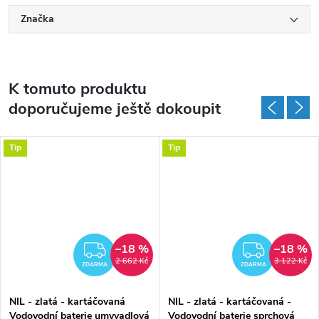
Značka
K tomuto produktu
doporučujeme ještě dokoupit
Tip
Tip
–18 %
–18 %
MA
ZDARMA
ZDAR
2 662 Kč
3 122 Kč
ZDARMA
ZDARMA
NIL - zlatá - kartáčovaná
NIL - zlatá - kartáčovaná -
Vodovodní baterie umyvadlová
Vodovodní baterie sprchová