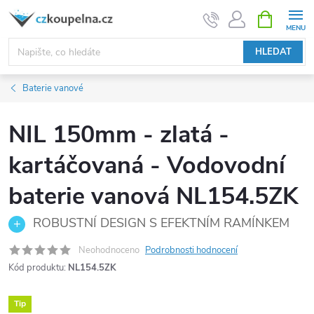
Přejít
NÁKUPNÍ
KOŠÍK
na
obsah
HLEDAT
Baterie vanové
NIL 150mm - zlatá -
kartáčovaná - Vodovodní
baterie vanová NL154.5ZK
ROBUSTNÍ DESIGN S EFEKTNÍM RAMÍNKEM
Neohodnoceno
Podrobnosti hodnocení
Kód produktu:
NL154.5ZK
Tip