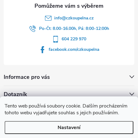
info
@
czkoupelna.cz
Po-Čt: 8.00-16.00h, Pá: 8:00-12:00h
604 229 970
facebook.com/czkoupelna
Informace pro vás
Dotazník
Tento web používá soubory cookie. Dalším procházením
Líbí se vám u sprchového koutu rám barvě
tohoto webu vyjadřujete souhlas s jejich používáním.
Počet hlasů:
149
Nastavení