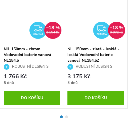
–18 %
–18 %
MA
ZDARMA
ZDAR
2 154 Kč
3 872 Kč
ZDARMA
ZDARMA
NIL 150mm - chrom
NIL 150mm - zlatá - lesklá -
Vodovodní baterie vanová
lesklá Vodovodní baterie
NL154.5
vanová NL154.5Z
ROBUSTNÍ DESIGN S
ROBUSTNÍ DESIGN S
EFEKTNÍM RAMÍNKEM
EFEKTNÍM RAMÍNKEM
1 766 Kč
3 175 Kč
5 dnů
5 dnů
DO KOŠÍKU
DO KOŠÍKU