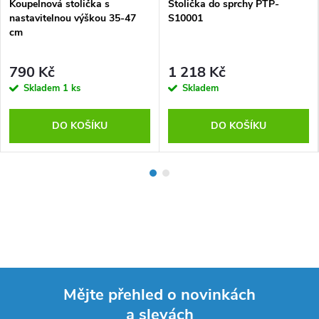
Koupelnová stolička s
Stolička do sprchy PTP-
nastavitelnou výškou 35-47
S10001
cm
790 Kč
1 218 Kč
Skladem
1 ks
Skladem
DO KOŠÍKU
DO KOŠÍKU
Mějte přehled o novinkách
a slevách