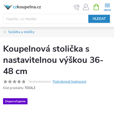
Přejít
NÁKUPNÍ
KOŠÍK
na
obsah
HLEDAT
Sedátka a stoličky
Koupelnová stolička s
nastavitelnou výškou 36-
48 cm
Neohodnoceno
Podrobnosti hodnocení
Kód produktu:
TOOL3
Doporučujeme