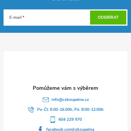
Z
á
E-mail
ODEBÍRAT
p
a
t
í
info
@
czkoupelna.cz
Po-Čt: 8.00-16.00h, Pá: 8:00-12:00h
604 229 970
facebook.com/czkoupelna