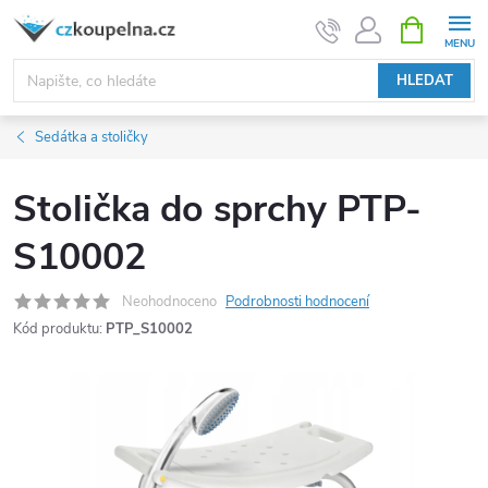
Přejít
NÁKUPNÍ
KOŠÍK
na
obsah
HLEDAT
Sedátka a stoličky
Stolička do sprchy PTP-
S10002
Neohodnoceno
Podrobnosti hodnocení
Kód produktu:
PTP_S10002