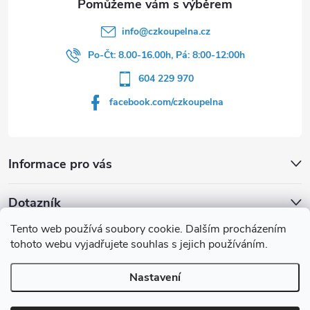
info
@
czkoupelna.cz
Po-Čt: 8.00-16.00h, Pá: 8:00-12:00h
604 229 970
facebook.com/czkoupelna
Informace pro vás
Dotazník
Tento web používá soubory cookie. Dalším procházením
Líbí se vám u sprchového koutu rám barvě
tohoto webu vyjadřujete souhlas s jejich používáním.
Počet hlasů:
149
Nastavení
Copyright 2026
czkoupelna.cz
. Všechna práva vyhrazena.