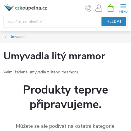
Přejít
NÁKUPNÍ
KOŠÍK
na
obsah
HLEDAT
Umyvadla
Umyvadla litý mramor
Velmi žádaná umyvadla z litého mramoru.
Produkty teprve
připravujeme.
Můžete se ale podívat na ostatní kategorie.