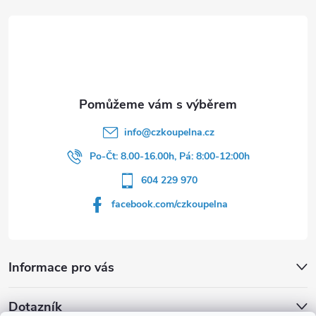
a
t
í
info
@
czkoupelna.cz
Po-Čt: 8.00-16.00h, Pá: 8:00-12:00h
604 229 970
facebook.com/czkoupelna
Informace pro vás
Dotazník