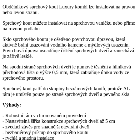
Obdélníkový sprchový kout Luxury kombi lze instalovat na pravou
nebo levou stranu.
Sprchový kout můžete instalovat na sprchovou vaničku nebo přímo
na rovnou podlahu.
Sklo sprchového koutu je ošetřeno povrchovou úpravou, která
aktivně brání usazování vodního kamene a mýdlových usazenin.
Povrchová úprava usnadňuje čištění sprchových dveří a zanechává
je zářivě lesklé.
Na spodní straně sprchových dveří je gumové těsnění a hliníková
přechodová lišta o výšce 0,5 mm, která zabraňuje úniku vody ze
sprchového prostoru.
Sprchový kout patří do skupiny bezrámových koutů, protože AL
rám je umístěn pouze po straně sprchových dveří a pevného skla.
Výhody:
- Robustní rám v chromovaném provedení
- Nastavitelná šířka konstrukce sprchových dveří až 5 cm
- zvedací závěs pro snadnější otevírání dveří
- bezbariérový přístup do sprchového koutu
- rychlá a snadná instalace