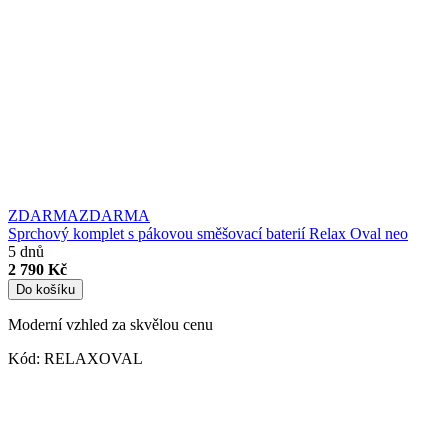
ZDARMA
ZDARMA
Sprchový komplet s pákovou směšovací baterií Relax Oval neo
5 dnů
2 790 Kč
Do košíku
Moderní vzhled za skvělou cenu
Kód:
RELAXOVAL