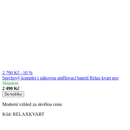
2 790 Kč
–10 %
Sprchový komplet s pákovou směšovací baterií Relax kvart neo
Skladem
2 490 Kč
Do košíku
Moderní vzhled za skvělou cenu
Kód:
RELAXKVART