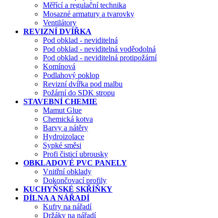
Měřící a regulační technika
Mosazné armatury a tvarovky
Ventilátory
REVIZNÍ DVÍŘKA
Pod obklad - neviditelná
Pod obklad - neviditelná voděodolná
Pod obklad - neviditelná protipožární
Komínová
Podlahový poklop
Revizní dvířka pod malbu
Požární do SDK stropu
STAVEBNÍ CHEMIE
Mamut Glue
Chemická kotva
Barvy a nátěry
Hydroizolace
Sypké směsi
Profi čisticí ubrousky
OBKLADOVÉ PVC PANELY
Vnitřní obklady
Dokončovací profily
KUCHYŇSKÉ SKŘÍŇKY
DÍLNA A NÁŘADÍ
Kufry na nářadí
Držáky na nářadí