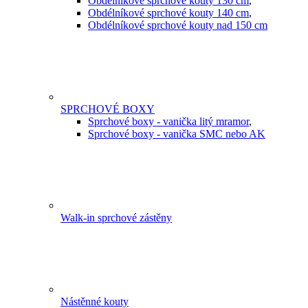
Obdélníkové sprchové kouty 130 cm
,
Obdélníkové sprchové kouty 140 cm
,
Obdélníkové sprchové kouty nad 150 cm
SPRCHOVÉ BOXY
Sprchové boxy - vanička litý mramor
,
Sprchové boxy - vanička SMC nebo AK
Walk-in sprchové zástěny
Nástěnné kouty