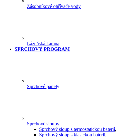
Zásobníkové ohřívače vody
Lázeňská kamna
SPRCHOVÝ PROGRAM
Sprchové panely
Sprchové sloupy
Sprchový sloup s termostatickou baterií
,
Sprchový sloup s klasickou baterií
,