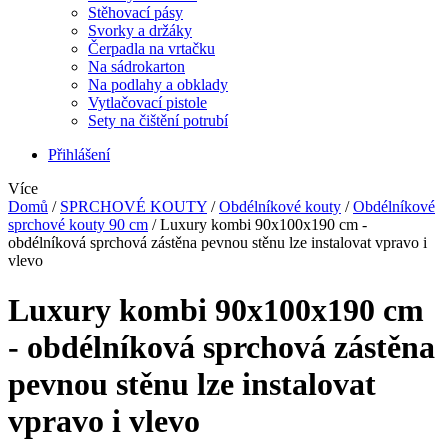
Stěhovací pásy
Svorky a držáky
Čerpadla na vrtačku
Na sádrokarton
Na podlahy a obklady
Vytlačovací pistole
Sety na čištění potrubí
Přihlášení
Více
Domů
/
SPRCHOVÉ KOUTY
/
Obdélníkové kouty
/
Obdélníkové
sprchové kouty 90 cm
/
Luxury kombi 90x100x190 cm -
obdélníková sprchová zástěna
pevnou stěnu lze instalovat vpravo i
vlevo
Luxury kombi 90x100x190 cm
- obdélníková sprchová zástěna
pevnou stěnu lze instalovat
vpravo i vlevo