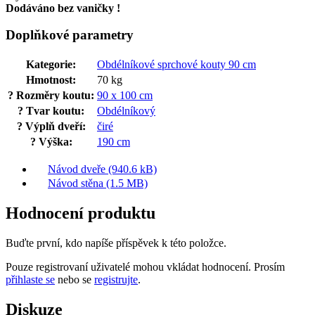
Dodáváno bez vaničky !
Doplňkové parametry
Kategorie
:
Obdélníkové sprchové kouty 90 cm
Hmotnost
:
70 kg
?
Rozměry koutu
:
90 x 100 cm
?
Tvar koutu
:
Obdélníkový
?
Výplň dveří
:
čiré
?
Výška
:
190 cm
Návod dveře (940.6 kB)
Návod stěna (1.5 MB)
Hodnocení produktu
Buďte první, kdo napíše příspěvek k této položce.
Pouze registrovaní uživatelé mohou vkládat hodnocení. Prosím
přihlaste se
nebo se
registrujte
.
Diskuze