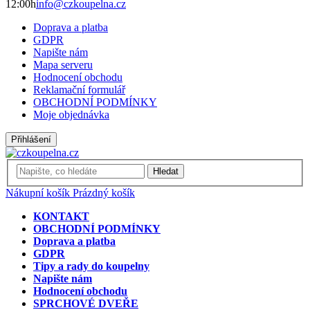
12:00h
info@czkoupelna.cz
Doprava a platba
GDPR
Napište nám
Mapa serveru
Hodnocení obchodu
Reklamační formulář
OBCHODNÍ PODMÍNKY
Moje objednávka
Přihlášení
Hledat
Nákupní košík
Prázdný košík
KONTAKT
OBCHODNÍ PODMÍNKY
Doprava a platba
GDPR
Tipy a rady do koupelny
Napište nám
Hodnocení obchodu
SPRCHOVÉ DVEŘE