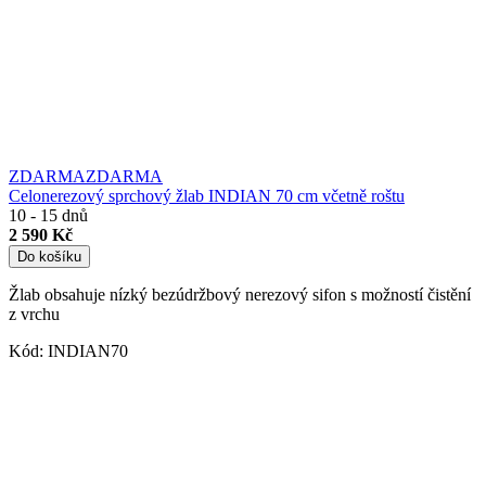
ZDARMA
ZDARMA
Celonerezový sprchový žlab INDIAN 70 cm
včetně roštu
10 - 15 dnů
2 590 Kč
Do košíku
Žlab obsahuje nízký bezúdržbový nerezový sifon s možností čistění
z vrchu
Kód:
INDIAN70