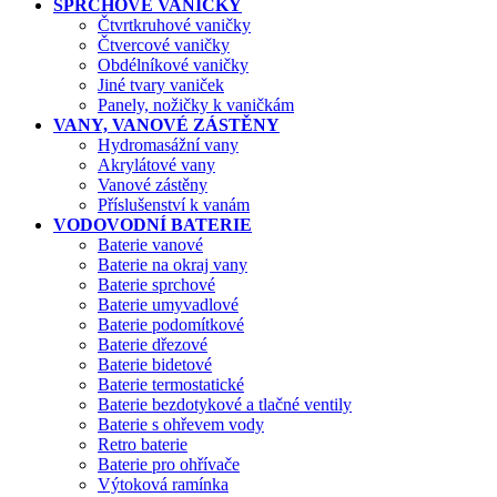
SPRCHOVÉ VANIČKY
Čtvrtkruhové vaničky
Čtvercové vaničky
Obdélníkové vaničky
Jiné tvary vaniček
Panely, nožičky k vaničkám
VANY, VANOVÉ ZÁSTĚNY
Hydromasážní vany
Akrylátové vany
Vanové zástěny
Příslušenství k vanám
VODOVODNÍ BATERIE
Baterie vanové
Baterie na okraj vany
Baterie sprchové
Baterie umyvadlové
Baterie podomítkové
Baterie dřezové
Baterie bidetové
Baterie termostatické
Baterie bezdotykové a tlačné ventily
Baterie s ohřevem vody
Retro baterie
Baterie pro ohřívače
Výtoková ramínka