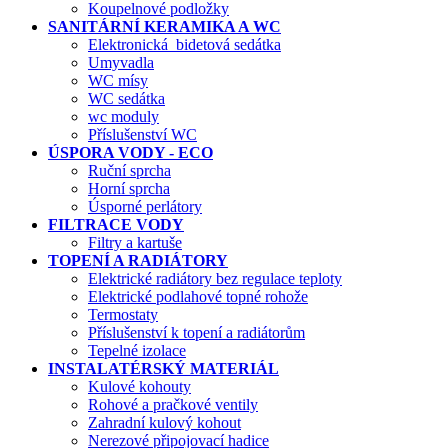
Koupelnové podložky
SANITÁRNÍ KERAMIKA A WC
Elektronická bidetová sedátka
Umyvadla
WC mísy
WC sedátka
wc moduly
Příslušenství WC
ÚSPORA VODY - ECO
Ruční sprcha
Horní sprcha
Úsporné perlátory
FILTRACE VODY
Filtry a kartuše
TOPENÍ A RADIÁTORY
Elektrické radiátory bez regulace teploty
Elektrické podlahové topné rohože
Termostaty
Příslušenství k topení a radiátorům
Tepelné izolace
INSTALATÉRSKÝ MATERIÁL
Kulové kohouty
Rohové a pračkové ventily
Zahradní kulový kohout
Nerezové připojovací hadice