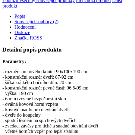
Zobrazit všechny související produkty
Předchozí produkt
Další
produkt
Popis
Související soubory (2)
Hodnocení
Diskuze
Značka
ROSS
Detailní popis produktu
Parametry:
- rozměr sprchového koutu: 90x100x190 cm
- konstrukční rozměr dveří: 87-92 cm
- šířka krátkého bočního dílu: 20 cm
- konstrukční rozměr pevné části: 96,5-99 cm
- výška: 190 cm
- 6 mm tvrzené bezpečnostní sklo
- oválná kovová horní vzpěra
- kovové madlo pro otevírání dveří
- dveře do koupelny
- spodní těsnění na sprchových dveřích
- zvedací závěsy pro tiché a snadné otevírání dveří
- včetně horních vzpěr pro lepší stabilitu