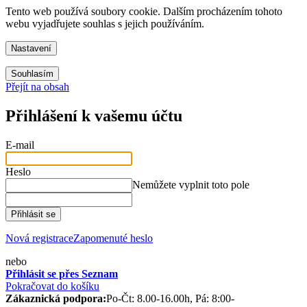
Tento web používá soubory cookie. Dalším procházením tohoto
webu vyjadřujete souhlas s jejich používáním.
Nastavení
Souhlasím
Přejít na obsah
Přihlášení k vašemu účtu
E-mail
Heslo
Nemůžete vyplnit toto pole
Přihlásit se
Nová registrace
Zapomenuté heslo
nebo
Přihlásit se přes Seznam
Pokračovat do košíku
Zákaznická podpora:
Po-Čt: 8.00-16.00h, Pá: 8:00-