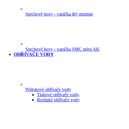
Sprchové boxy - vanička litý mramor
Sprchové boxy - vanička SMC nebo AK
OHŘÍVAČE VODY
Průtokové ohřívače vody
Tlakové ohřívače vody
,
Beztlaké ohřívače vody