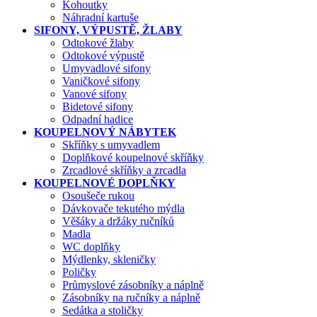
Kohoutky
Náhradní kartuše
SIFONY, VÝPUSTĚ, ŽLABY
Odtokové žlaby
Odtokové výpustě
Umyvadlové sifony
Vaničkové sifony
Vanové sifony
Bidetové sifony
Odpadní hadice
KOUPELNOVÝ NÁBYTEK
Skříňky s umyvadlem
Doplňkové koupelnové skříňky
Zrcadlové skříňky a zrcadla
KOUPELNOVÉ DOPLŇKY
Osoušeče rukou
Dávkovače tekutého mýdla
Věšáky a držáky ručníků
Madla
WC doplňky
Mýdlenky, skleničky
Poličky
Průmyslové zásobníky a náplně
Zásobníky na ručníky a náplně
Sedátka a stoličky