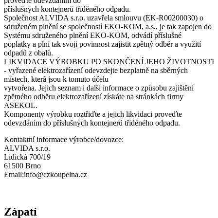
proveďte odevzdáním do
příslušných kontejnerů tříděného odpadu.
Společnost ALVIDA s.r.o. uzavřela smlouvu (EK-R00200030) o
sdruženém plnění se společností EKO-KOM, a.s., je tak zapojen do
Systému sdruženého plnění EKO-KOM, odvádí příslušné
poplatky a plní tak svoji povinnost zajistit zpětný odběr a využití
odpadů z obalů.
LIKVIDACE VÝROBKU PO SKONČENÍ JEHO ŽIVOTNOSTI
- vyřazené elektrozařízení odevzdejte bezplatně na sběrných
místech, která jsou k tomuto účelu
vytvořena. Jejich seznam i další informace o způsobu zajištění
zpětného odběru elektrozařízení získáte na stránkách firmy
ASEKOL.
Komponenty výrobku roztřiďte a jejich likvidaci proveďte
odevzdáním do příslušných kontejnerů tříděného odpadu.
Kontaktní informace výrobce/dovozce:
ALVIDA s.r.o.
Lidická 700/19
61500 Brno
Email:info@czkoupelna.cz
Zápatí