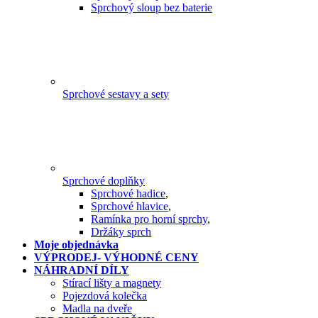
Sprchový sloup bez baterie
Sprchové sestavy a sety
Sprchové doplňky
Sprchové hadice
,
Sprchové hlavice
,
Ramínka pro horní sprchy
,
Držáky sprch
Moje objednávka
VÝPRODEJ- VÝHODNÉ CENY
NÁHRADNÍ DÍLY
Stírací lišty a magnety
Pojezdová kolečka
Madla na dveře