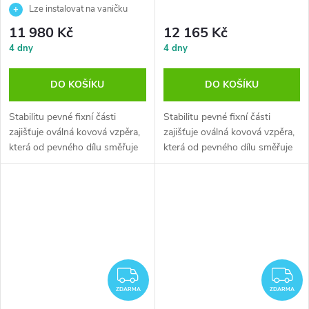
Lze instalovat na vaničku
nebo přímo na podlahu
11 980 Kč
12 165 Kč
4 dny
4 dny
DO KOŠÍKU
DO KOŠÍKU
Stabilitu pevné fixní části
Stabilitu pevné fixní části
zajišťuje oválná kovová vzpěra,
zajišťuje oválná kovová vzpěra,
která od pevného dílu směřuje
která od pevného dílu směřuje
na...
na...
ZDARMA
Z
ZDARMA
ZDARMA