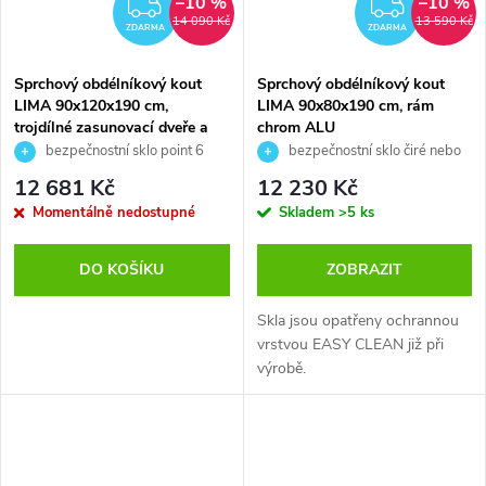
–10 %
–10 %
ZDARMA
ZDAR
14 090 Kč
13 590 Kč
ZDARMA
ZDARMA
Sprchový obdélníkový kout
Sprchový obdélníkový kout
LIMA 90x120x190 cm,
LIMA 90x80x190 cm, rám
trojdílné zasunovací dveře a
chrom ALU
pevný díl
bezpečnostní sklo point 6
bezpečnostní sklo čiré nebo
mm
point 6 mm
12 681 Kč
12 230 Kč
Momentálně nedostupné
Skladem
>5 ks
DO KOŠÍKU
ZOBRAZIT
Skla jsou opatřeny ochrannou
vrstvou EASY CLEAN již při
výrobě.