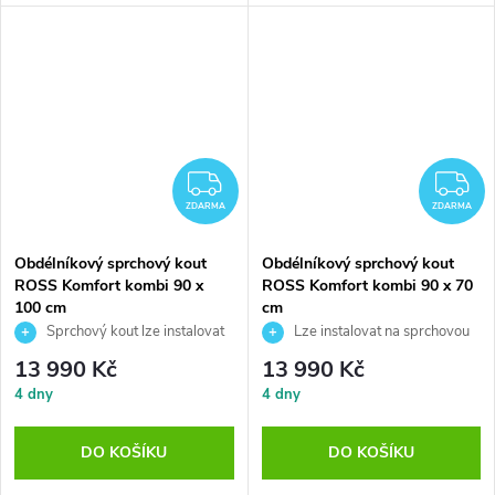
stranu
stranu
ZDARMA
Z
ZDARMA
ZDARMA
Obdélníkový sprchový kout
Obdélníkový sprchový kout
ROSS Komfort kombi 90 x
ROSS Komfort kombi 90 x 70
100 cm
cm
Sprchový kout lze instalovat
Lze instalovat na sprchovou
na sprchovou vaničku, nebo přímo
vaničku, nebo přímo na dlažbu
13 990 Kč
13 990 Kč
na rovnou podlahu
4 dny
4 dny
DO KOŠÍKU
DO KOŠÍKU