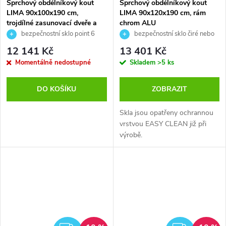
Sprchový obdélníkový kout
Sprchový obdélníkový kout
LIMA 90x100x190 cm,
LIMA 90x120x190 cm, rám
trojdílné zasunovací dveře a
chrom ALU
pevný díl
bezpečnostní sklo point 6
bezpečnostní sklo čiré nebo
mm
point 6 mm
12 141 Kč
13 401 Kč
Momentálně nedostupné
Skladem
>5 ks
DO KOŠÍKU
ZOBRAZIT
Skla jsou opatřeny ochrannou
vrstvou EASY CLEAN již při
výrobě.