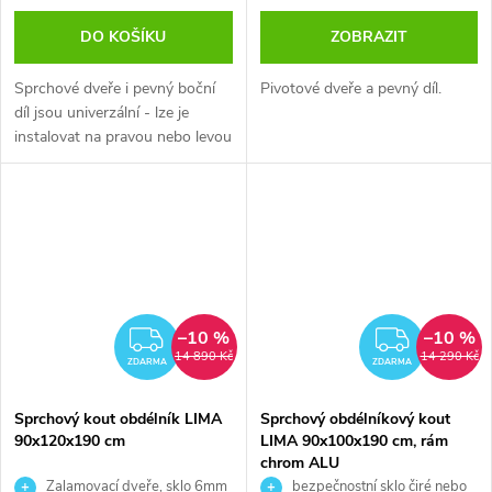
DO KOŠÍKU
ZOBRAZIT
Sprchové dveře i pevný boční
Pivotové dveře a pevný díl.
díl jsou univerzální - lze je
instalovat na pravou nebo levou
stranu
–10 %
–10 %
ZDARMA
ZDAR
14 890 Kč
14 290 Kč
ZDARMA
ZDARMA
Sprchový kout obdélník LIMA
Sprchový obdélníkový kout
90x120x190 cm
LIMA 90x100x190 cm, rám
chrom ALU
Zalamovací dveře, sklo 6mm
bezpečnostní sklo čiré nebo