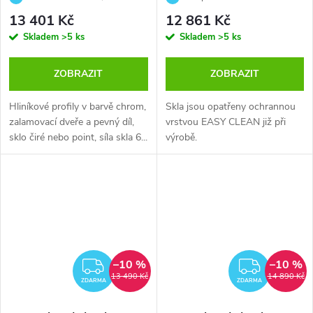
čiré nebo point
point 6 mm
13 401 Kč
12 861 Kč
Skladem
>5 ks
Skladem
>5 ks
ZOBRAZIT
ZOBRAZIT
Hliníkové profily v barvě chrom,
Skla jsou opatřeny ochrannou
zalamovací dveře a pevný díl,
vrstvou EASY CLEAN již při
sklo čiré nebo point, síla skla 6...
výrobě.
–10 %
–10 %
ZDARMA
ZDAR
13 490 Kč
14 890 Kč
ZDARMA
ZDARMA