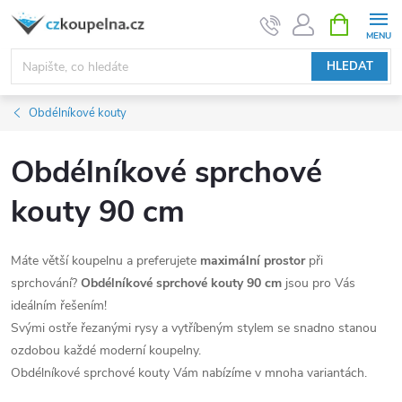
Přejít
NÁKUPNÍ
KOŠÍK
na
obsah
HLEDAT
Obdélníkové kouty
Obdélníkové sprchové
kouty 90 cm
Máte větší koupelnu a preferujete
maximální prostor
při
sprchování?
Obdélníkové sprchové kouty 90 cm
jsou pro Vás
ideálním řešením!
Svými ostře řezanými rysy a vytříbeným stylem se snadno stanou
ozdobou každé moderní koupelny.
Obdélníkové sprchové kouty Vám nabízíme v mnoha variantách.