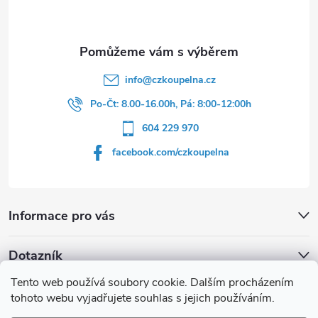
í
k
y
v
info
@
czkoupelna.cz
Po-Čt: 8.00-16.00h, Pá: 8:00-12:00h
ý
604 229 970
p
facebook.com/czkoupelna
i
s
Informace pro vás
u
Dotazník
Tento web používá soubory cookie. Dalším procházením
Líbí se vám u sprchového koutu rám barvě
tohoto webu vyjadřujete souhlas s jejich používáním.