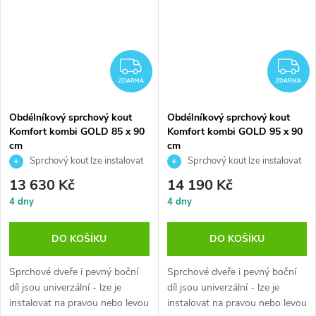
ZDARMA
Z
ZDARMA
ZDARMA
Obdélníkový sprchový kout
Obdélníkový sprchový kout
Komfort kombi GOLD 85 x 90
Komfort kombi GOLD 95 x 90
cm
cm
Sprchový kout lze instalovat
Sprchový kout lze instalovat
přímo na rovnou podlahu
přímo na rovnou podlahu
13 630 Kč
14 190 Kč
4 dny
4 dny
DO KOŠÍKU
DO KOŠÍKU
Sprchové dveře i pevný boční
Sprchové dveře i pevný boční
díl jsou univerzální - lze je
díl jsou univerzální - lze je
instalovat na pravou nebo levou
instalovat na pravou nebo levou