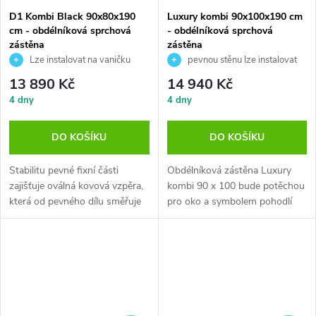
D1 Kombi Black 90x80x190
Luxury kombi 90x100x190 cm
cm - obdélníková sprchová
- obdélníková sprchová
zástěna
zástěna
Lze instalovat na vaničku
pevnou stěnu lze instalovat
nebo přímo na podlahu
vpravo i vlevo
13 890 Kč
14 940 Kč
4 dny
4 dny
DO KOŠÍKU
DO KOŠÍKU
Stabilitu pevné fixní části
Obdélníková zástěna Luxury
zajišťuje oválná kovová vzpěra,
kombi 90 x 100 bude potěchou
která od pevného dílu směřuje
pro oko a symbolem pohodlí
na...
při...