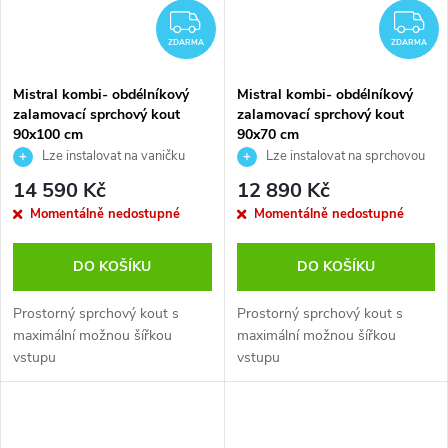
ZDARMA
Z
ZDARMA
ZDARMA
Mistral kombi- obdélníkový
Mistral kombi- obdélníkový
zalamovací sprchový kout
zalamovací sprchový kout
90x100 cm
90x70 cm
Lze instalovat na vaničku
Lze instalovat na sprchovou
nebo přímo na podlahu. Výška
vaničku, nebo přímo na dlažbu
14 590 Kč
12 890 Kč
koutu je 190 cm.
Momentálně nedostupné
Momentálně nedostupné
DO KOŠÍKU
DO KOŠÍKU
Prostorný sprchový kout s
Prostorný sprchový kout s
maximální možnou šířkou
maximální možnou šířkou
vstupu
vstupu