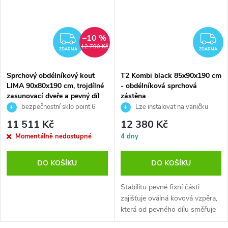
–10 %
ZDARMA
Z
12 790 Kč
ZDARMA
ZDARMA
Sprchový obdélníkový kout
T2 Kombi black 85x90x190 cm
LIMA 90x80x190 cm, trojdílné
- obdélníková sprchová
zasunovací dveře a pevný díl
zástěna
bezpečnostní sklo point 6
Lze instalovat na vaničku
mm
nebo přímo na podlahu
11 511 Kč
12 380 Kč
Momentálně nedostupné
4 dny
DO KOŠÍKU
DO KOŠÍKU
Stabilitu pevné fixní části
zajišťuje oválná kovová vzpěra,
která od pevného dílu směřuje
na...