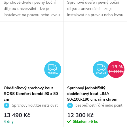
Sprchové dveře i pevný boční
Sprchové dveře i pevný boční
díl jsou univerzální - lze je
díl jsou univerzální - lze je
instalovat na pravou nebo levou
instalovat na pravou nebo levou
stranu
stranu
–13 %
ZDARMA
ZDAR
14 290 Kč
ZDARMA
ZDARMA
Obdélníkový sprchový kout
Sprchový jednokřídlý
ROSS Komfort kombi 90 x 80
obdélníkový kout LIMA
cm
90x100x190 cm, rám chrom
ALU
Sprchový kout lze instalovat
bezpečnostní čiré nebo point
na sprchovou vaničku, nebo přímo
sklo 6 mm
13 490 Kč
12 300 Kč
na rovnou podlahu
4 dny
Skladem
>5 ks