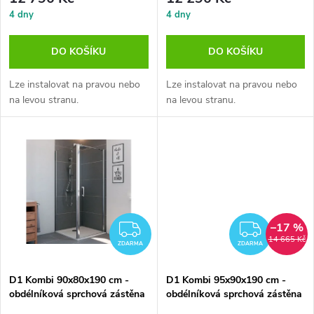
o
4 dny
4 dny
o
d
DO KOŠÍKU
DO KOŠÍKU
d
u
Lze instalovat na pravou nebo
Lze instalovat na pravou nebo
u
na levou stranu.
na levou stranu.
k
k
t
t
ů
ů
–17 %
ZDARMA
ZDAR
14 665 Kč
ZDARMA
ZDARMA
D1 Kombi 90x80x190 cm -
D1 Kombi 95x90x190 cm -
obdélníková sprchová zástěna
obdélníková sprchová zástěna