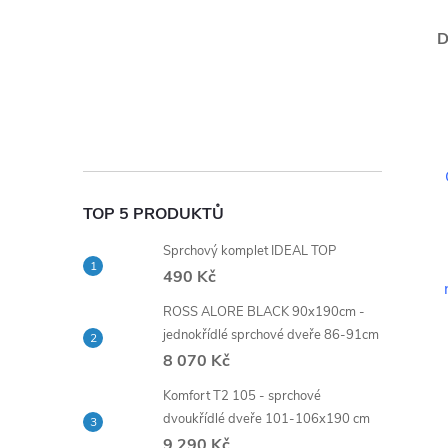
D
TOP 5 PRODUKTŮ
Sprchový komplet IDEAL TOP
490 Kč
ROSS ALORE BLACK 90x190cm -
jednokřídlé sprchové dveře 86-91cm
8 070 Kč
Komfort T2 105 - sprchové
dvoukřídlé dveře 101-106x190 cm
9 290 Kč