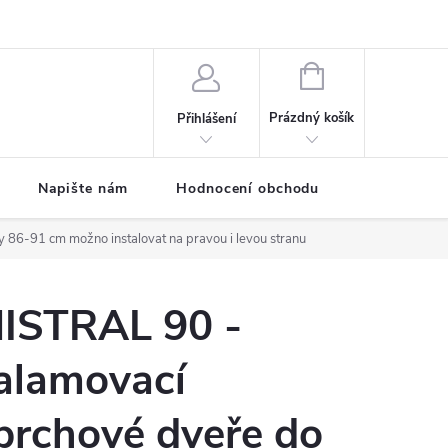
ODMÍNKY
Moje objednávka
NÁKUPNÍ
KOŠÍK
Prázdný košík
Přihlášení
Napište nám
Hodnocení obchodu
SPRCHOVÉ
ky 86-91 cm
možno instalovat na pravou i levou stranu
ISTRAL 90 -
alamovací
prchové dveře do