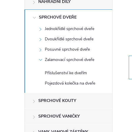
NÁHRADNÍ DÍLY
t
r
SPRCHOVÉ DVEŘE
Jednokřídlé sprchové dveře
a
Dvoukřídlé sprchové dveře
n
Posuvné sprchové dveře
Zalamovací sprchové dveře
n
Příslušenství ke dveřím
í
Pojezdová kolečka na dveře
p
SPRCHOVÉ KOUTY
a
SPRCHOVÉ VANIČKY
n
VANY, VANOVÉ ZÁSTĚNY