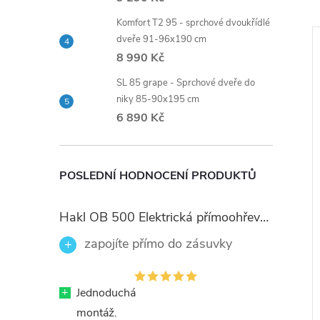
Komfort T2 95 - sprchové dvoukřídlé
dveře 91-96x190 cm
Doporučujeme
–10 %
8 990 Kč
1 955 Kč
SL 85 grape - Sprchové dveře do
niky 85-90x195 cm
6 890 Kč
POSLEDNÍ HODNOCENÍ PRODUKTŮ
 sprchy PTP-
Koupelnová stolička s
Hakl OB 500 Elektrická přímoohřevná vodovodní baterie, černé flexi ramínko
nastavitelnou výškou 36-48
zapojíte přímo do zásuvky
cm
ček si můžete nastavit
loh
990 Kč
DO KOŠÍKU
DO KOŠÍKU
+
Jednoduchá
Skladem
4 ks
montáž.
Kód:
PTP_S10020
Kód:
TOOL3