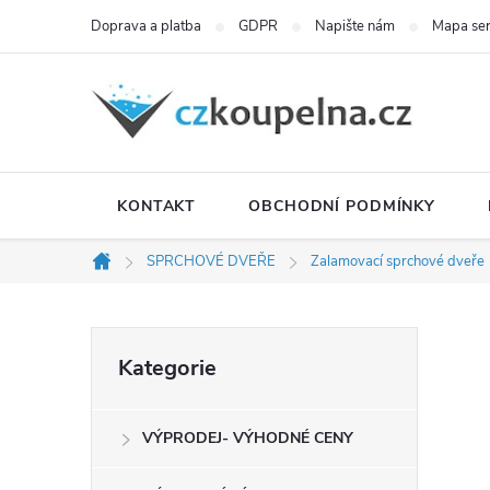
Přejít
Doprava a platba
GDPR
Napište nám
Mapa se
na
obsah
KONTAKT
OBCHODNÍ PODMÍNKY
SPRCHOVÉ DVEŘE
Zalamovací sprchové dveře
Domů
P
Přeskočit
Kategorie
kategorie
o
VÝPRODEJ- VÝHODNÉ CENY
s