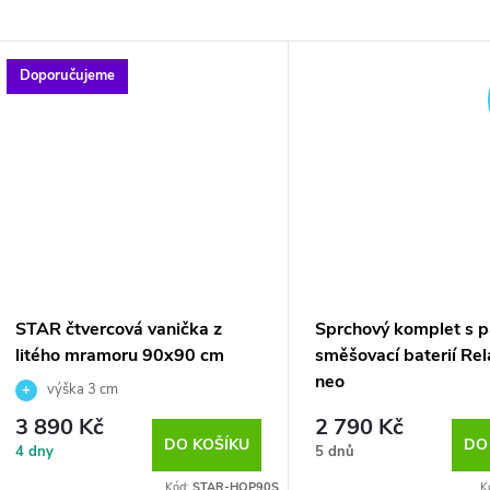
Doporučujeme
STAR čtvercová vanička z
Sprchový komplet s 
litého mramoru 90x90 cm
směšovací baterií Rel
neo
výška 3 cm
3 890 Kč
2 790 Kč
DO KOŠÍKU
DO
4 dny
5 dnů
Kód:
STAR-HOP90S
K