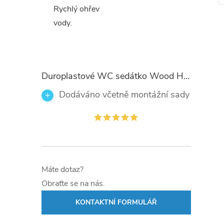
Rychlý ohřev
vody.
Duroplastové WC sedátko Wood Heart 82377 se zpomalovacím mechanismem SOFT-CLOSE
Dodáváno včetně montážní sady
Máte dotaz?
Obraťte se na nás.
KONTAKTNÍ FORMULÁŘ