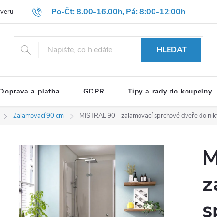
Po-Čt: 8.00-16.00h, Pá: 8:00-12:00h
rveru
Hodnocení obchodu
Reklamační formulář
OBCHODNÍ P
HLEDAT
Doprava a platba
GDPR
Tipy a rady do koupelny
Zalamovací 90 cm
MISTRAL 90 - zalamovací sprchové dveře do ni
M
z
s