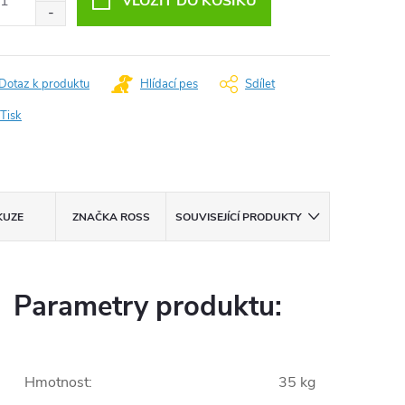
VLOŽIT DO KOŠÍKU
Dotaz k produktu
Hlídací pes
Sdílet
Tisk
KUZE
ZNAČKA
ROSS
SOUVISEJÍCÍ PRODUKTY
Parametry produktu:
Hmotnost
:
35 kg