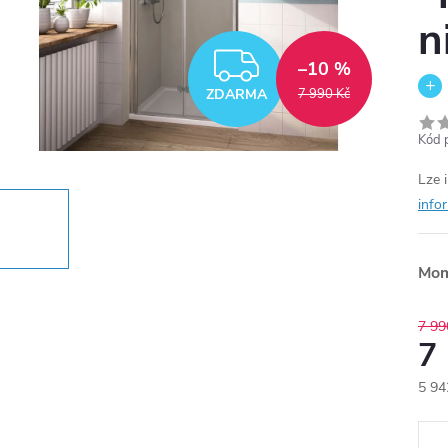
n
ZDARMA
–10 %
ZDARMA
7 990 Kč
Kód 
Lze 
info
Mom
7 99
7
5 94
Měr
cena