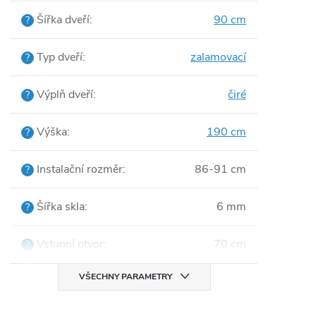
Šířka dveří
:
90 cm
?
Typ dveří
:
zalamovací
?
Výplň dveří
:
čiré
?
Výška
:
190 cm
?
Instalační rozměr
:
86-91 cm
?
Šířka skla
:
6 mm
?
Vstupní otvor
:
70 cm
?
VŠECHNY PARAMETRY