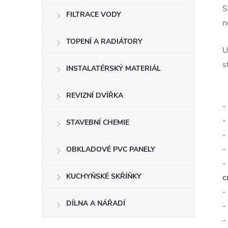
S
FILTRACE VODY
n
TOPENÍ A RADIÁTORY
U
s
INSTALATÉRSKÝ MATERIÁL
REVIZNÍ DVÍŘKA
-
-
STAVEBNÍ CHEMIE
-
-
OBKLADOVÉ PVC PANELY
-
KUCHYŇSKÉ SKŘÍŇKY
c
-
DÍLNA A NÁŘADÍ
-
-