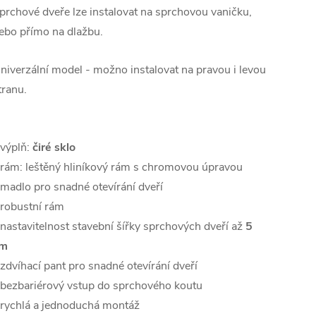
prchové dveře lze instalovat na sprchovou vaničku,
ebo přímo na dlažbu.
niverzální model - možno instalovat na pravou i levou
tranu.
 výplň:
čiré sklo
 rám: leštěný hliníkový rám s chromovou úpravou
 madlo pro snadné otevírání dveří
 robustní rám
 nastavitelnost stavební šířky sprchových dveří až
5
m
 zdvíhací pant pro snadné otevírání dveří
 bezbariérový vstup do sprchového koutu
 rychlá a jednoduchá montáž