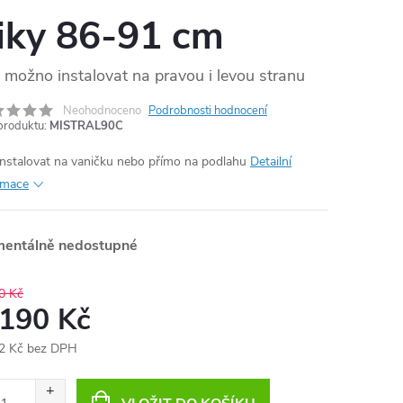
iky 86-91 cm
možno instalovat na pravou i levou stranu
Neohodnoceno
Podrobnosti hodnocení
produktu:
MISTRAL90C
instalovat na vaničku nebo přímo na podlahu
Detailní
rmace
entálně nedostupné
0 Kč
 190 Kč
2 Kč bez DPH
ná
: