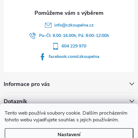
í
info
@
czkoupelna.cz
Po-Čt: 8.00-16.00h, Pá: 8:00-12:00h
604 229 970
facebook.com/czkoupelna
Informace pro vás
Dotazník
Tento web používá soubory cookie. Dalším procházením
Líbí se vám u sprchového koutu rám barvě
tohoto webu vyjadřujete souhlas s jejich používáním.
Počet hlasů:
149
Nastavení