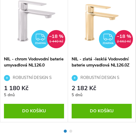
–18 %
–18 %
MA
ZDARMA
ZDAR
1 440 Kč
2 662 Kč
ZDARMA
ZDARMA
NIL - chrom Vodovodní baterie
NIL - zlatá -lesklá Vodovodní
umyvadlová NL126.0
baterie umyvadlová NL126.0Z
ROBUSTNÍ DESIGN S
ROBUSTNÍ DESIGN S
EFEKTNÍM RAMÍNKEM
EFEKTNÍM RAMÍNKEM
1 180 Kč
2 182 Kč
5 dnů
5 dnů
DO KOŠÍKU
DO KOŠÍKU