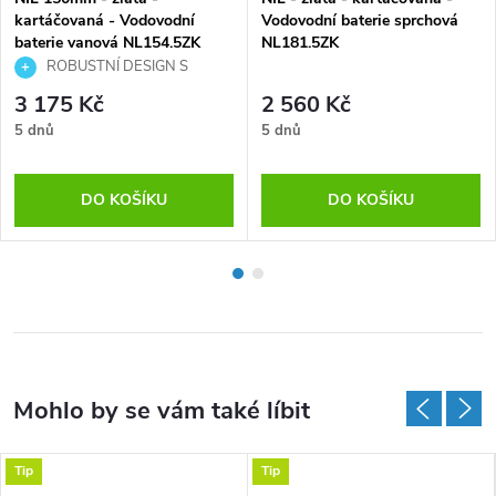
kartáčovaná - Vodovodní
Vodovodní baterie sprchová
baterie vanová NL154.5ZK
NL181.5ZK
ROBUSTNÍ DESIGN S
EFEKTNÍM RAMÍNKEM
3 175 Kč
2 560 Kč
5 dnů
5 dnů
DO KOŠÍKU
DO KOŠÍKU
Tip
Tip