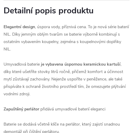
Detailní popis produktu
Elegantní design
, úspora vody, příznivá cena. To je nová série baterií
NIL. Díky jemným oblým tvarům se baterie výborně kombinují s
ostatním vybavením koupelny, zejména s koupelnovými doplňky
NIL.
Umyvadlová baterie
je vybavena úspornou keramickou kartuší
,
díky které ušetříte stovky litrů ročně, přičemž komfort a účinnost
mytí zůstávají zachovány. Nejenže uspoříte v peněžence, ale také
přispíváte k ochraně životního prostředí tím, že omezujete plýtvání
vodními zdroji.
Zapuštěný perlátor
přidává umyvadlové baterií eleganci
Baterie se dodává včetně klíče na perlátor, který zajistí snadnou
demontáž při čištění perlátoru.