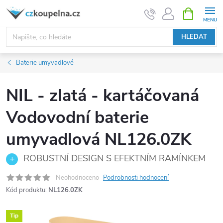
Přejít
NÁKUPNÍ
KOŠÍK
na
obsah
HLEDAT
Baterie umyvadlové
NIL - zlatá - kartáčovaná
Vodovodní baterie
umyvadlová NL126.0ZK
ROBUSTNÍ DESIGN S EFEKTNÍM RAMÍNKEM
Neohodnoceno
Podrobnosti hodnocení
Kód produktu:
NL126.0ZK
Tip