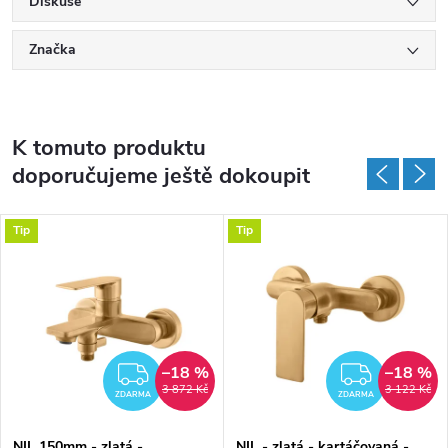
Diskuse
Značka
K tomuto produktu
doporučujeme ještě dokoupit
Tip
Tip
–18 %
–18 %
MA
ZDARMA
ZDAR
3 872 Kč
3 122 Kč
ZDARMA
ZDARMA
NIL 150mm - zlatá -
NIL - zlatá - kartáčovaná -