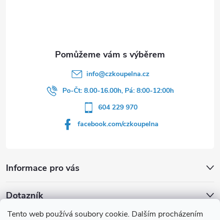
t
í
info
@
czkoupelna.cz
Po-Čt: 8.00-16.00h, Pá: 8:00-12:00h
604 229 970
facebook.com/czkoupelna
Informace pro vás
Dotazník
Tento web používá soubory cookie. Dalším procházením