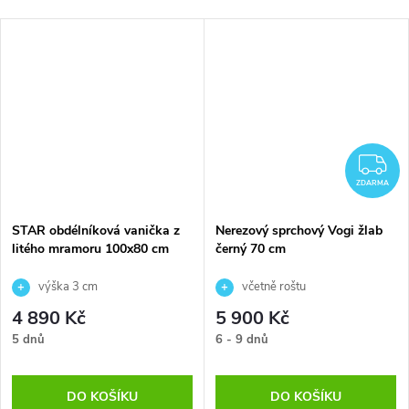
Z
ZDARMA
STAR obdélníková vanička z
Nerezový sprchový Vogi žlab
litého mramoru 100x80 cm
černý 70 cm
výška 3 cm
včetně roštu
4 890 Kč
5 900 Kč
5 dnů
6 - 9 dnů
DO KOŠÍKU
DO KOŠÍKU