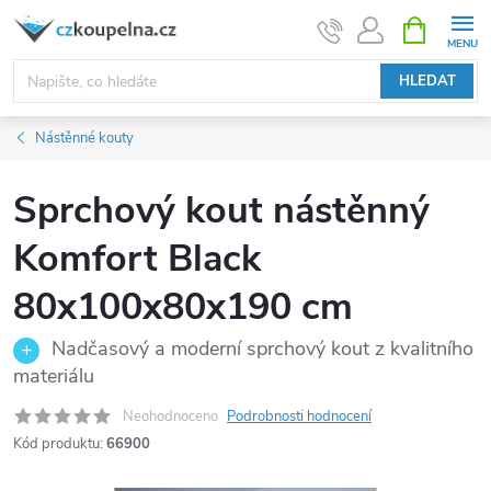
Přejít
NÁKUPNÍ
KOŠÍK
na
obsah
HLEDAT
Nástěnné kouty
Sprchový kout nástěnný
Komfort Black
80x100x80x190 cm
Nadčasový a moderní sprchový kout z kvalitního
materiálu
Neohodnoceno
Podrobnosti hodnocení
Kód produktu:
66900