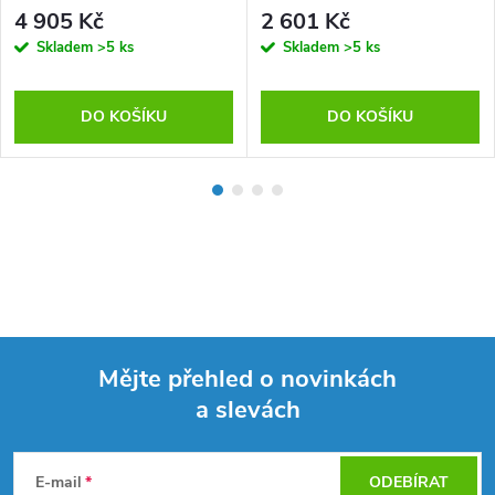
4 905 Kč
2 601 Kč
Skladem
>5 ks
Skladem
>5 ks
DO KOŠÍKU
DO KOŠÍKU
Mějte přehled o novinkách
a slevách
Z
á
E-mail
ODEBÍRAT