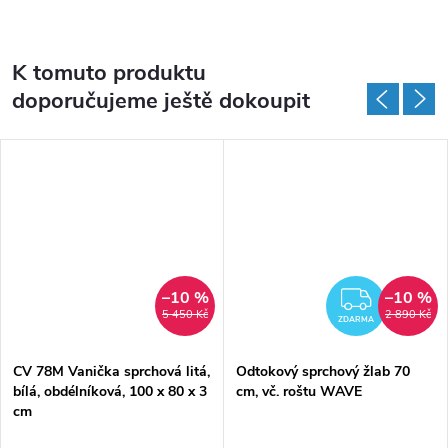
K tomuto produktu
doporučujeme ještě dokoupit
–10 %
–10 %
MA
ZDAR
5 450 Kč
2 890 Kč
ZDARMA
CV 78M Vanička sprchová litá,
Odtokový sprchový žlab 70
bílá, obdélníková, 100 x 80 x 3
cm, vč. roštu WAVE
cm