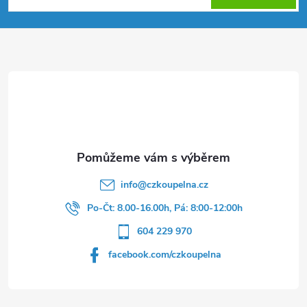
p
a
t
í
info
@
czkoupelna.cz
Po-Čt: 8.00-16.00h, Pá: 8:00-12:00h
604 229 970
facebook.com/czkoupelna