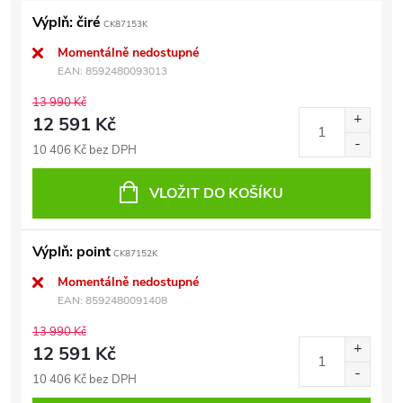
Výplň: čiré
CK87153K
Momentálně nedostupné
EAN:
8592480093013
13 990 Kč
12 591 Kč
10 406 Kč bez DPH
VLOŽIT DO KOŠÍKU
Výplň: point
CK87152K
Momentálně nedostupné
EAN:
8592480091408
13 990 Kč
12 591 Kč
10 406 Kč bez DPH