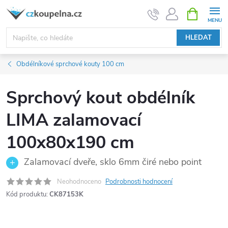
Přejít
NÁKUPNÍ
KOŠÍK
na
obsah
HLEDAT
Obdélníkové sprchové kouty 100 cm
Sprchový kout obdélník
LIMA zalamovací
100x80x190 cm
Zalamovací dveře, sklo 6mm čiré nebo point
Neohodnoceno
Podrobnosti hodnocení
Kód produktu:
CK87153K