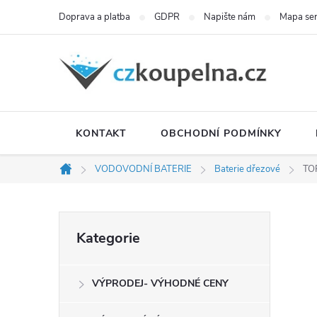
Přejít
Doprava a platba
GDPR
Napište nám
Mapa se
na
obsah
KONTAKT
OBCHODNÍ PODMÍNKY
VODOVODNÍ BATERIE
Baterie dřezové
TOP
Domů
P
Přeskočit
Kategorie
kategorie
o
VÝPRODEJ- VÝHODNÉ CENY
s