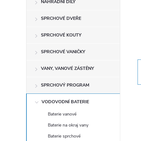
NÁHRADNÍ DÍLY
t
r
SPRCHOVÉ DVEŘE
a
SPRCHOVÉ KOUTY
n
SPRCHOVÉ VANIČKY
n
VANY, VANOVÉ ZÁSTĚNY
í
SPRCHOVÝ PROGRAM
p
VODOVODNÍ BATERIE
a
Baterie vanové
Baterie na okraj vany
n
Baterie sprchové