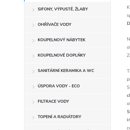
K
SIFONY, VÝPUSTĚ, ŽLABY
s
D
OHŘÍVAČE VODY
N
KOUPELNOVÝ NÁBYTEK
o
Z
KOUPELNOVÉ DOPLŇKY
T
SANITÁRNÍ KERAMIKA A WC
p
ÚSPORA VODY - ECO
S
c
FILTRACE VODY
o
S
TOPENÍ A RADIÁTORY
k
c