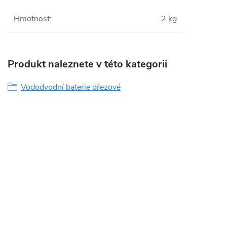
Hmotnost
:
2 kg
Produkt naleznete v této kategorii
Vododvodní baterie dřezové