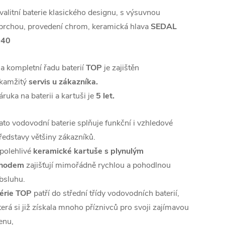
valitní baterie klasického designu, s výsuvnou
prchou, provedení chrom, keramická hlava
SEDAL
40
a kompletní řadu baterií
TOP
je zajištěn
kamžitý
servis u zákazníka.
áruka na baterii a kartuši je
5 let.
ato vodovodní baterie splňuje funkční i vzhledové
ředstavy většiny zákazníků.
polehlivé
keramické kartuše s plynulým
hodem
zajišťují mimořádně rychlou a pohodlnou
bsluhu.
érie TOP
patří do střední třídy vodovodních baterií,
terá si již získala mnoho příznivců pro svoji zajímavou
enu,