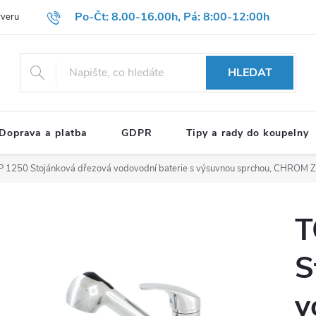
Po-Čt: 8.00-16.00h, Pá: 8:00-12:00h
rveru
Hodnocení obchodu
Reklamační formulář
OBCHODNÍ P
HLEDAT
Doprava a platba
GDPR
Tipy a rady do koupelny
 1250 Stojánková dřezová vodovodní baterie s výsuvnou sprchou, CHROM
Z
T
S
v