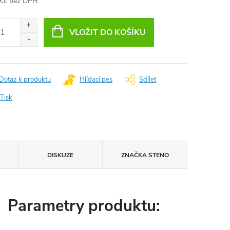
Kč bez DPH
ná
:
VLOŽIT DO KOŠÍKU
Dotaz k produktu
Hlídací pes
Sdílet
Tisk
DISKUZE
ZNAČKA
STENO
Parametry produktu: