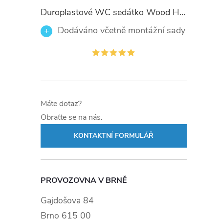
Duroplastové WC sedátko Wood Heart 82377 se zpomalovacím mechanismem SOFT-CLOSE
Dodáváno včetně montážní sady
Máte dotaz?
Obraťte se na nás.
KONTAKTNÍ FORMULÁŘ
PROVOZOVNA V BRNĚ
Gajdošova 84
Brno 615 00