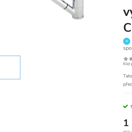
v
spo
Kód 
Tato
před
1