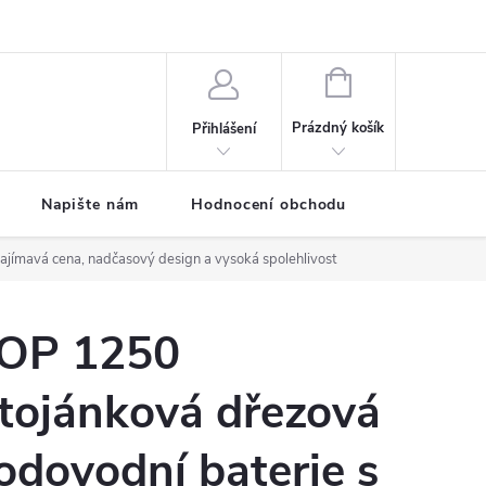
ODMÍNKY
Moje objednávka
NÁKUPNÍ
KOŠÍK
Prázdný košík
Přihlášení
Napište nám
Hodnocení obchodu
SPRCHOVÉ
ajímavá cena, nadčasový design a vysoká spolehlivost
OP 1250
tojánková dřezová
odovodní baterie s