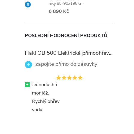
niky 85-90x195 cm
6 890 Kč
POSLEDNÍ HODNOCENÍ PRODUKTŮ
Hakl OB 500 Elektrická přímoohřevná vodovodní baterie, černé flexi ramínko
zapojíte přímo do zásuvky
+
Jednoduchá
montáž.
Rychlý ohřev
vody.