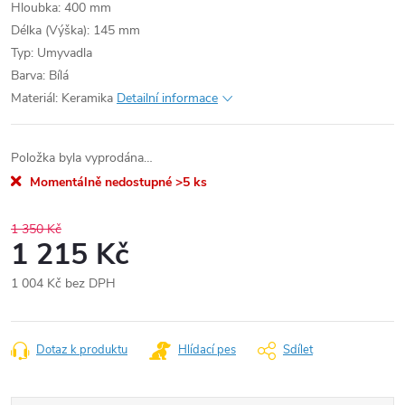
Hloubka: 400 mm
Délka (Výška): 145 mm
Typ: Umyvadla
Barva: Bílá
Materiál: Keramika
Detailní informace
Položka byla vyprodána…
Momentálně nedostupné
>5 ks
1 350 Kč
1 215 Kč
1 004 Kč bez DPH
Měrná
cena:
Dotaz k produktu
Hlídací pes
Sdílet