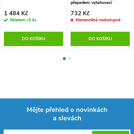
přepadem, vytahovací
1 484 Kč
732 Kč
Skladem
>5 ks
Momentálně nedostupné
DO KOŠÍKU
DO KOŠÍKU
Mějte přehled o novinkách
a slevách
Z