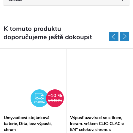
K tomuto produktu
doporučujeme ještě dokoupit
–10 %
ZDARMA
1 649 Kč
ZDARMA
Umyvadlová stojánková
Výpusť uzavírací se sítkem,
baterie, Dita, bez výpusti,
keram. vrškem CLIC-CLAC ø
chrom
5/4" celokov. chrom. s