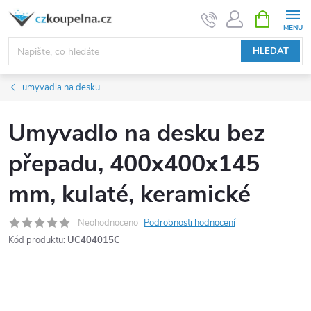
Přejít
NÁKUPNÍ
KOŠÍK
na
obsah
HLEDAT
umyvadla na desku
Umyvadlo na desku bez
přepadu, 400x400x145
mm, kulaté, keramické
Neohodnoceno
Podrobnosti hodnocení
Kód produktu:
UC404015C