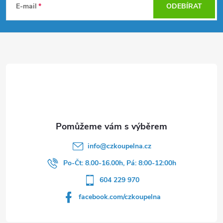
á
E-mail
ODEBÍRAT
p
a
t
í
info
@
czkoupelna.cz
Po-Čt: 8.00-16.00h, Pá: 8:00-12:00h
604 229 970
facebook.com/czkoupelna