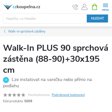
Přejít
NÁKUPNÍ
KOŠÍK
na
obsah
HLEDAT
Walk-in sprchové zástěny
Walk-In PLUS 90 sprchová
zástěna (88-90)+30x195
cm
Lze instalovat na vaničku nebo přímo na
podlahu
Neohodnoceno
Podrobnosti hodnocení
Kód produktu:
5009