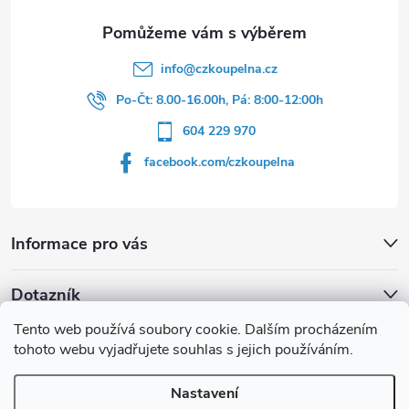
info
@
czkoupelna.cz
Po-Čt: 8.00-16.00h, Pá: 8:00-12:00h
604 229 970
facebook.com/czkoupelna
Informace pro vás
Dotazník
Tento web používá soubory cookie. Dalším procházením
Líbí se vám u sprchového koutu rám barvě
tohoto webu vyjadřujete souhlas s jejich používáním.
Počet hlasů:
149
Nastavení