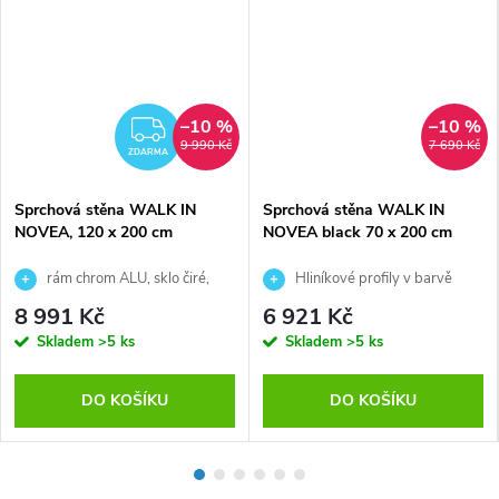
–10 %
–10 %
ZDARMA
9 990 Kč
7 690 Kč
ZDARMA
Sprchová stěna WALK IN
Sprchová stěna WALK IN
NOVEA, 120 x 200 cm
NOVEA black 70 x 200 cm
rám chrom ALU, sklo čiré,
Hliníkové profily v barvě
včetně upevňovacího ramena
černé, sklo čiré, síla skla 8 mm
8 991 Kč
6 921 Kč
Skladem
>5 ks
Skladem
>5 ks
DO KOŠÍKU
DO KOŠÍKU