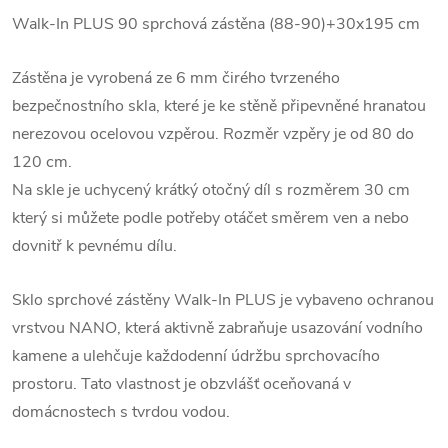
Walk-In PLUS 90 sprchová zástěna (88-90)+30x195 cm
Zástěna je vyrobená ze 6 mm čirého tvrzeného
bezpečnostního skla, které je ke stěně připevněné hranatou
nerezovou ocelovou vzpěrou. Rozměr vzpěry je od 80 do
120 cm.
Na skle je uchycený krátký otočný díl s rozměrem 30 cm
který si můžete podle potřeby otáčet směrem ven a nebo
dovnitř k pevnému dílu.
Sklo sprchové zástěny Walk-In PLUS je vybaveno ochranou
vrstvou NANO, která aktivně zabraňuje usazování vodního
kamene a ulehčuje každodenní údržbu sprchovacího
prostoru. Tato vlastnost je obzvlášť oceňovaná v
domácnostech s tvrdou vodou.