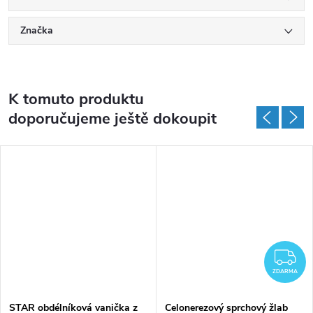
Značka
K tomuto produktu
doporučujeme ještě dokoupit
Z
ZDARMA
STAR obdélníková vanička z
Celonerezový sprchový žlab