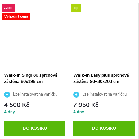
Akce
Tip
Výhodná cena
MA
Walk-In Singl 80 sprchová
Walk-In Easy plus sprchová
zástěna 80x195 cm
zástěna 90+30x200 cm
Lze instalovat na vaničku
Lze instalovat na vaničku
nebo přímo na podlahu
nebo přímo na podlahu
4 500 Kč
7 950 Kč
4 dny
4 dny
DO KOŠÍKU
DO KOŠÍKU