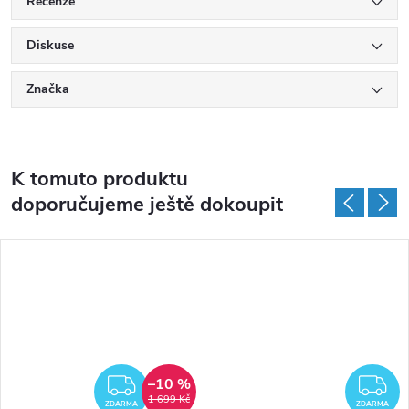
Recenze
Diskuse
Značka
K tomuto produktu
doporučujeme ještě dokoupit
–10 %
ZDARMA
Z
1 699 Kč
ZDARMA
ZDARMA