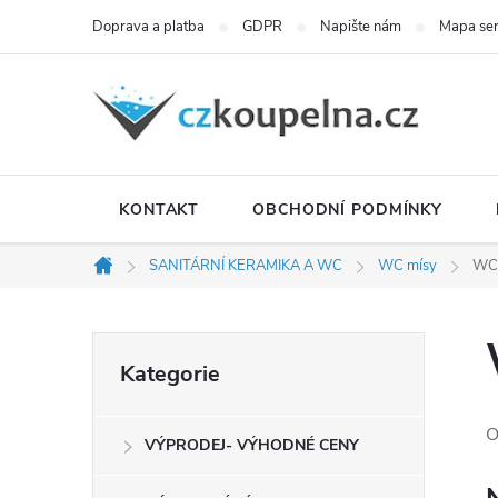
Přejít
Doprava a platba
GDPR
Napište nám
Mapa se
na
obsah
KONTAKT
OBCHODNÍ PODMÍNKY
SANITÁRNÍ KERAMIKA A WC
WC mísy
WC
Domů
P
Přeskočit
Kategorie
kategorie
o
O
VÝPRODEJ- VÝHODNÉ CENY
s