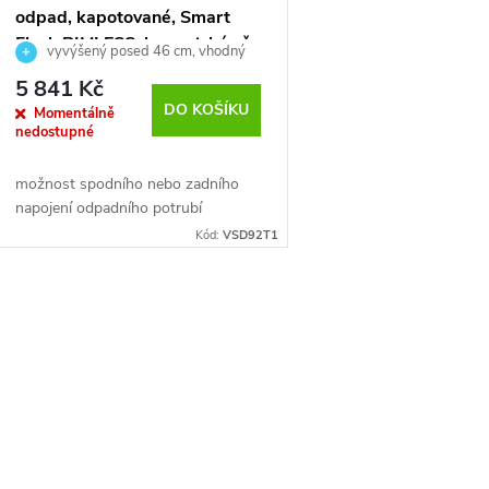
odpad, kapotované, Smart
Flush RIMLESS, keramické vč.
vyvýšený posed 46 cm, vhodný
sedátka
pro seniory a invalidy
5 841 Kč
DO KOŠÍKU
Momentálně
nedostupné
možnost spodního nebo zadního
napojení odpadního potrubí
Kód:
VSD92T1
O
v
á