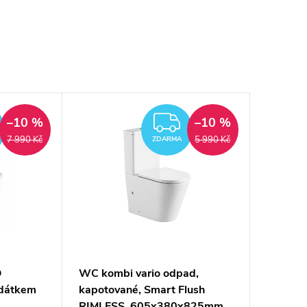
ZDARMA
ZDARMA
–10 %
–10 %
7 990 Kč
5 990 Kč
ZDARMA
O
WC kombi vario odpad,
dátkem
kapotované, Smart Flush
RIMLESS, 605x380x825mm,