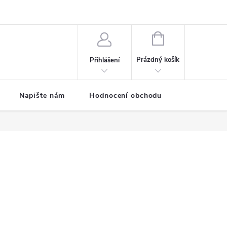
ODMÍNKY
Moje objednávka
NÁKUPNÍ
KOŠÍK
Prázdný košík
Přihlášení
Napište nám
Hodnocení obchodu
SPRCHOVÉ