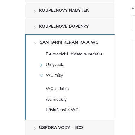
e
4
KOUPELNOVÝ NÁBYTEK
l
KOUPELNOVÉ DOPLŇKY
SANITÁRNÍ KERAMIKA A WC
Elektronická bidetová sedátka
í
Umyvadla
WC mísy
i
WC sedátka
wc moduly
Příslušenství WC
ÚSPORA VODY - ECO