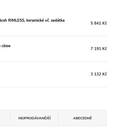
lush RIMLESS, keramické vč. sedátka
5 841 Kč
close
7 191 Kč
3 132 Kč
NEJPRODÁVANĚJŠÍ
ABECEDNĚ