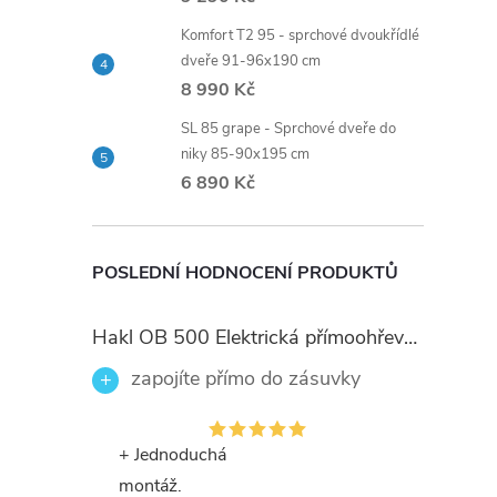
Komfort T2 95 - sprchové dvoukřídlé
dveře 91-96x190 cm
8 990 Kč
SL 85 grape - Sprchové dveře do
í
niky 85-90x195 cm
6 890 Kč
r
POSLEDNÍ HODNOCENÍ PRODUKTŮ
Hakl OB 500 Elektrická přímoohřevná vodovodní baterie, černé flexi ramínko
zapojíte přímo do zásuvky
+ Jednoduchá
montáž.