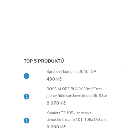
TOP 5 PRODUKTŮ
Sprchový komplet IDEAL TOP
490 Kč
ROSS ALORE BLACK 90x190cm -
jednokřídlé sprchové dveře 86-91cm
8 070 Kč
l
Komfort T2 105 - sprchové
dvoukřídlé dveře 101-106x190 cm
9 290 Kč