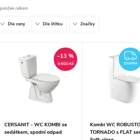
a
položek celkem
z
Dle ceny
Dle štítku
Značky
e
n
V
–13 %
ý
3 600 Kč
ZDARMA
p
p
r
o
s
d
p
CERSANIT - WC KOMBI se
Kombi WC ROBUST
sedátkem, spodní odpad
TORNADO s FLAT se
Soft-close