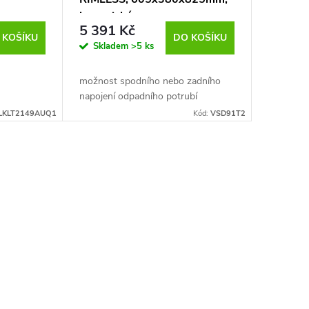
keramické
5 391 Kč
 KOŠÍKU
DO KOŠÍKU
Skladem
>5 ks
možnost spodního nebo zadního
napojení odpadního potrubí
LKLT2149AUQ1
Kód:
VSD91T2