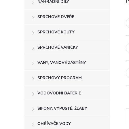
NÁHRADNÍ DÍLY
t
r
SPRCHOVÉ DVEŘE
a
SPRCHOVÉ KOUTY
n
SPRCHOVÉ VANIČKY
n
VANY, VANOVÉ ZÁSTĚNY
í
SPRCHOVÝ PROGRAM
p
VODOVODNÍ BATERIE
a
SIFONY, VÝPUSTĚ, ŽLABY
n
OHŘÍVAČE VODY