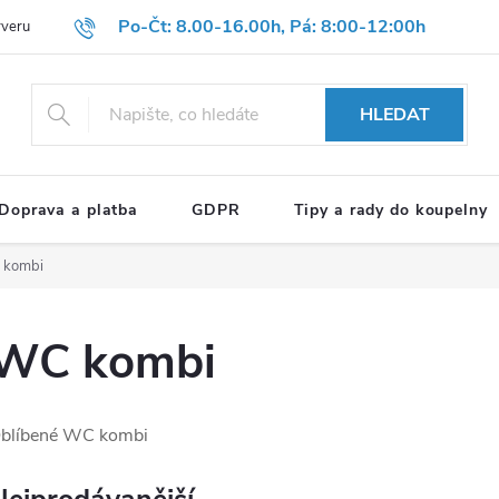
Po-Čt: 8.00-16.00h, Pá: 8:00-12:00h
rveru
Hodnocení obchodu
Reklamační formulář
OBCHODNÍ P
HLEDAT
Doprava a platba
GDPR
Tipy a rady do koupelny
 kombi
WC kombi
blíbené WC kombi