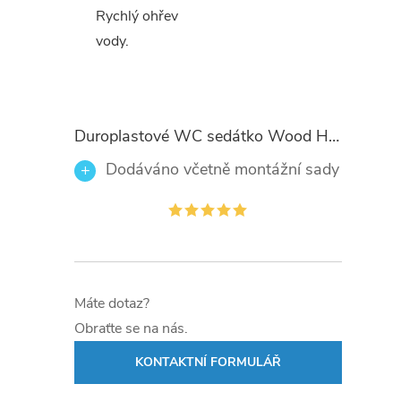
Rychlý ohřev
i
vody.
Duroplastové WC sedátko Wood Heart 82377 se zpomalovacím mechanismem SOFT-CLOSE
Dodáváno včetně montážní sady
Máte dotaz?
Obraťte se na nás.
KONTAKTNÍ FORMULÁŘ