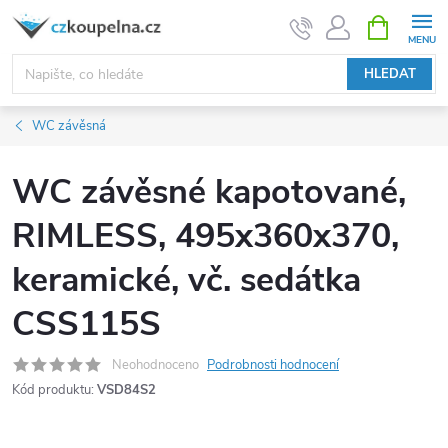
Přejít
NÁKUPNÍ
KOŠÍK
na
obsah
HLEDAT
WC závěsná
WC závěsné kapotované,
RIMLESS, 495x360x370,
keramické, vč. sedátka
CSS115S
Neohodnoceno
Podrobnosti hodnocení
Kód produktu:
VSD84S2