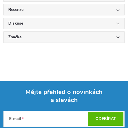
Recenze
Diskuse
Značka
Mějte přehled o novinkách
a slevách
Z
á
E-mail
ODEBÍRAT