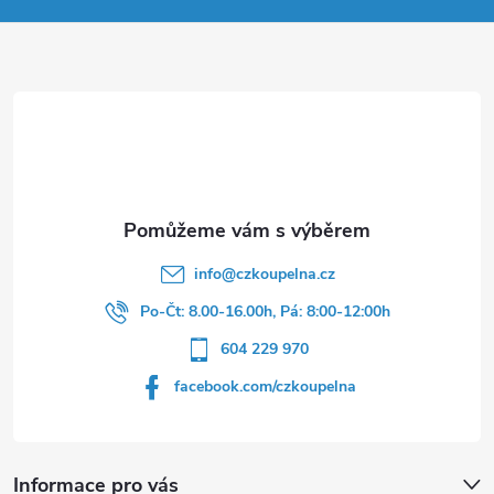
p
a
t
í
info
@
czkoupelna.cz
Po-Čt: 8.00-16.00h, Pá: 8:00-12:00h
604 229 970
facebook.com/czkoupelna
Informace pro vás