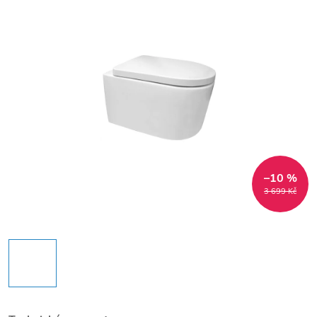
–10 %
3 699 Kč