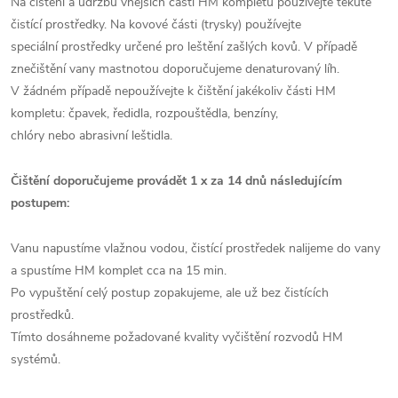
Na čištění a údržbu vnějších částí HM kompletu používejte tekuté
čistící prostředky. Na kovové části (trysky) používejte
speciální prostředky určené pro leštění zašlých kovů. V případě
znečištění vany mastnotou doporučujeme denaturovaný líh.
V žádném případě nepoužívejte k čištění jakékoliv části HM
kompletu: čpavek, ředidla, rozpouštědla, benzíny,
chlóry nebo abrasivní leštidla.
Čištění doporučujeme provádět 1 x za 14 dnů následujícím
postupem:
Vanu napustíme vlažnou vodou, čistící prostředek nalijeme do vany
a spustíme HM komplet cca na 15 min.
Po vypuštění celý postup zopakujeme, ale už bez čistících
prostředků.
Tímto dosáhneme požadované kvality vyčištění rozvodů HM
systémů.