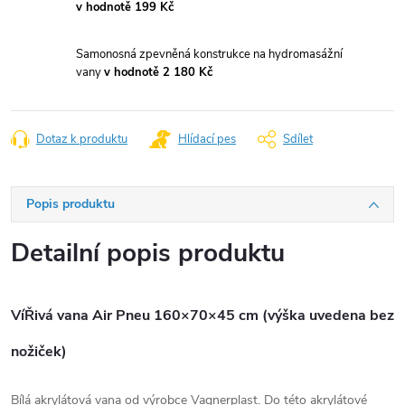
v hodnotě 199 Kč
Samonosná zpevněná konstrukce na hydromasážní
vany
v hodnotě 2 180 Kč
Dotaz k produktu
Hlídací pes
Sdílet
Popis produktu
Detailní popis produktu
VíŘivá vana Air Pneu 160×70×45 cm (výška uvedena bez
nožiček)
Bílá akrylátová vana od výrobce Vagnerplast. Do této akrylátové