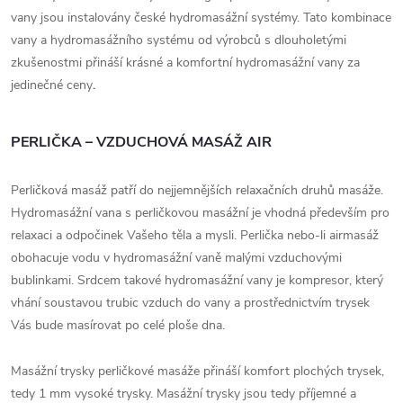
vany jsou instalovány české hydromasážní systémy. Tato kombinace
vany a hydromasážního systému od výrobců s dlouholetými
zkušenostmi přináší krásné a komfortní hydromasážní vany za
jedinečné ceny
.
PERLIČKA – VZDUCHOVÁ MASÁŽ AIR
Perličková masáž patří do nejjemnějších relaxačních druhů masáže.
Hydromasážní vana s perličkovou masážní je vhodná především pro
relaxaci a odpočinek Vašeho těla a mysli. Perlička nebo-li airmasáž
obohacuje vodu v hydromasážní vaně malými vzduchovými
bublinkami. Srdcem takové hydromasážní vany je kompresor, který
vhání soustavou trubic vzduch do vany a prostřednictvím trysek
Vás bude masírovat po celé ploše dna.
Masážní trysky perličkové masáže přináší komfort plochých trysek,
tedy 1 mm vysoké trysky. Masážní trysky jsou tedy příjemné a