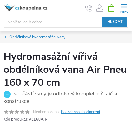
Přejít
NÁKUPNÍ
KOŠÍK
na
obsah
HLEDAT
Obdélníkové hydromasážní vany
Hydromasážní vířivá
obdélníková vana Air Pneu
160 x 70 cm
součástí vany je odtokový komplet + čistič a
konstrukce
Neohodnoceno
Podrobnosti hodnocení
Kód produktu:
VE160AIR