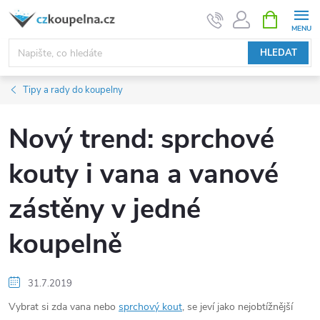
Přejít
NÁKUPNÍ
KOŠÍK
na
obsah
HLEDAT
Tipy a rady do koupelny
Nový trend: sprchové
kouty i vana a vanové
zástěny v jedné
koupelně
31.7.2019
Vybrat si zda vana nebo
sprchový kout
, se jeví jako nejobtížnější