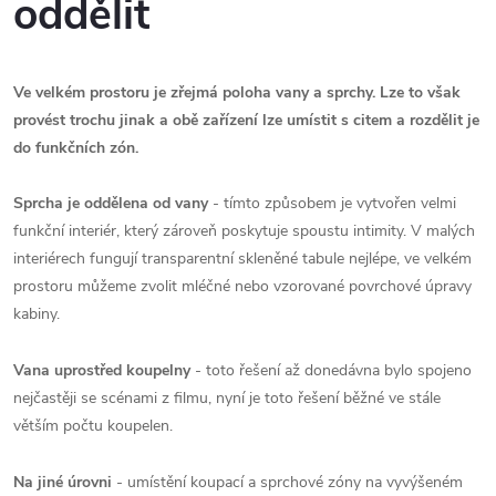
oddělit
Ve velkém prostoru je zřejmá poloha vany a sprchy. Lze to však
provést trochu jinak a obě zařízení lze umístit s citem a rozdělit je
do funkčních zón.
Sprcha je oddělena od vany
- tímto způsobem je vytvořen velmi
funkční interiér, který zároveň poskytuje spoustu intimity. V malých
interiérech fungují transparentní skleněné tabule nejlépe, ve velkém
prostoru můžeme zvolit mléčné nebo vzorované povrchové úpravy
kabiny.
Vana uprostřed koupelny
- toto řešení až donedávna bylo spojeno
nejčastěji se scénami z filmu, nyní je toto řešení běžné ve stále
větším počtu koupelen.
Na jiné úrovni
- umístění koupací a sprchové zóny na vyvýšeném