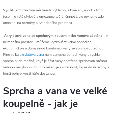
Využití architektury místnosti
: výklenky, šikmé zdi, apod. - toto
řešení je jistě stylové a umožňuje tvůrčí činnost, ale my jsme zde
omezeni na rozměry a tvar daného prostoru.
Akrylátová vana se sprchovým koutem, nebo vanová zástěna
- v
nejmenším prostoru, můžeme vyzkoušet velmi pohodlnou,
ekonomickou a důmyslnou kombinaci vany se sprchovou zónou.
Plně velká
akrylátová vana
nám zanechá pohodlí vany a rychlá
sprcha bude možná, když je část vany opatřena sprchovou stěnou.
Jedinou nevýhodou tohoto řešení je skutečnost, že se do ní osoby s
horší pohyblivostí hůře dostanou.
Sprcha a vana ve velké
koupelně - jak je