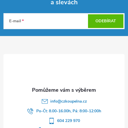
a slevách
Z
á
E-mail
ODEBÍRAT
p
a
t
í
info
@
czkoupelna.cz
Po-Čt: 8.00-16.00h, Pá: 8:00-12:00h
604 229 970